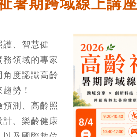
齡福祉暑期跨域線上講
照護、智慧健
實務領域的專家
同角度認識高齡
來趨勢！
險預測、高齡照
設計、樂齡健康
，以及國際數位