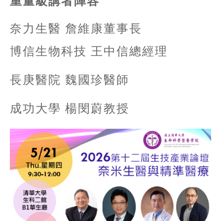
重量級講者陣容
奈力生醫 詹維康董事長
博信生物科技 王中信總經理
長庚醫院 魏國珍醫師
成功大學 楊閔蔚教授