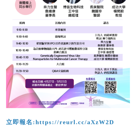
立即報名:https://reurl.cc/aXzW2D